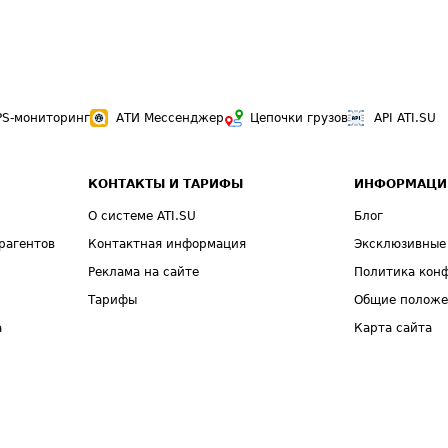
PS-мониторинг
АТИ Мессенджер
Цепочки грузов
API ATI.SU
КОНТАКТЫ И ТАРИФЫ
ИНФОРМАЦИ
О системе ATI.SU
Блог
рагентов
Контактная информация
Эксклюзивные
Реклама на сайте
Политика кон
Тарифы
Общие полож
а
Карта сайта