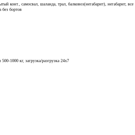
ый конт., самосвал, шаланда, трал, балковоз(негабарит), негабарит, все
а без бортов
 500-1000 кг, загрузка/разгрузка 24х7