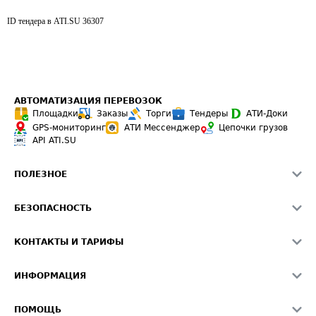
ID тендера в ATI.SU
36307
АВТОМАТИЗАЦИЯ ПЕРЕВОЗОК
Площадки
Заказы
Торги
Тендеры
АТИ-Доки
GPS-мониторинг
АТИ Мессенджер
Цепочки грузов
API ATI.SU
ПОЛЕЗНОЕ
Расчет расстояний
БЕЗОПАСНОСТЬ
Академия ATI.SU
ATI.SU о безопасности
Звезды ATI.SU на вашем сайте
КОНТАКТЫ И ТАРИФЫ
Памятка по проверке контрагентов
Индекс ATI.SU FTL РФ
О системе ATI.SU
Светофор+
Средние ставки
ИНФОРМАЦИЯ
Контактная информация
Страхование
Выгодные направления
Блог
Реклама на сайте
О формировании Паспорта
ПОМОЩЬ