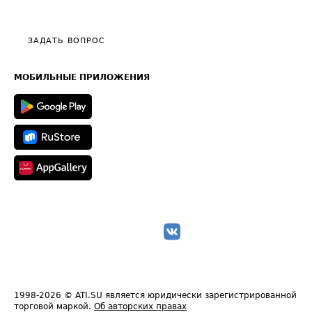
Эксклюзивные материалы
Тарифы
Видео по работе с ATI.SU
Политика конфиденциальности
Полезное по перевозкам
Общие положения
ЗАДАТЬ ВОПРОС
Часто задаваемые вопросы (FAQ)
Карта сайта
Техническая информация
МОБИЛЬНЫЕ ПРИЛОЖЕНИЯ
1998-2026
© ATI.SU является юридически зарегистрированной
торговой маркой.
Об авторских правах