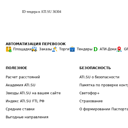
ID тендера в ATI.SU
36304
АВТОМАТИЗАЦИЯ ПЕРЕВОЗОК
Площадки
Заказы
Торги
Тендеры
АТИ-Доки
G
ПОЛЕЗНОЕ
БЕЗОПАСНОСТЬ
Расчет расстояний
ATI.SU о безопасности
Академия ATI.SU
Памятка по проверке конт
Звезды ATI.SU на вашем сайте
Светофор+
Индекс ATI.SU FTL РФ
Страхование
Средние ставки
О формировании Паспорт
Выгодные направления