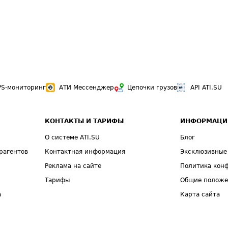
PS-мониторинг
АТИ Мессенджер
Цепочки грузов
API ATI.SU
КОНТАКТЫ И ТАРИФЫ
ИНФОРМАЦИ
О системе ATI.SU
Блог
рагентов
Контактная информация
Эксклюзивные
Реклама на сайте
Политика кон
Тарифы
Общие полож
а
Карта сайта