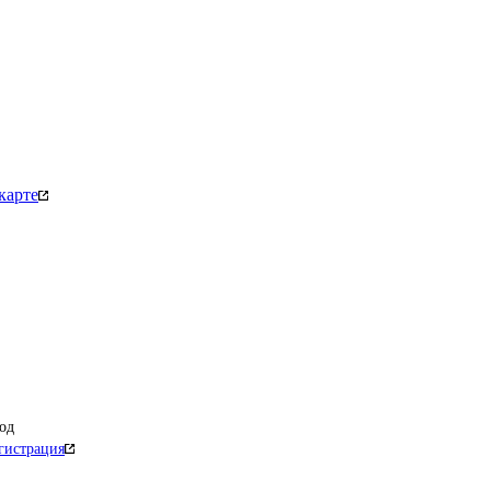
карте
од
гистрация