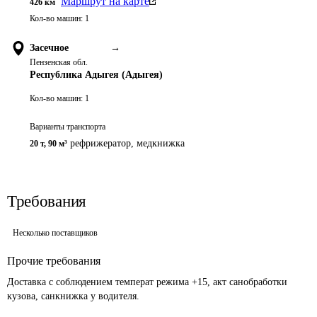
Маршрут на карте
426
км
Кол-во машин:
1
Засечное
→
Пензенская обл.
Республика Адыгея (Адыгея)
Кол-во машин:
1
Варианты транспорта
рефрижератор
,
медкнижка
20 т
,
90 м³
Требования
Несколько поставщиков
Прочие требования
Доставка с соблюдением температ режима +15, акт санобработки 
кузова, санкнижка у водителя. 