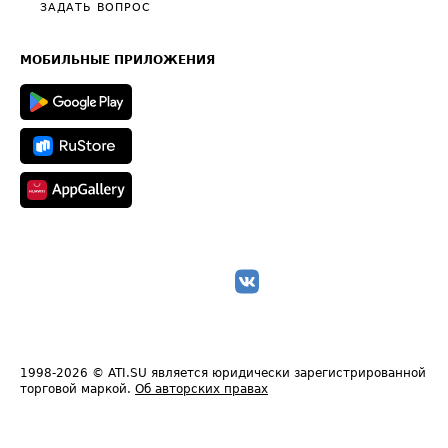
Полезное по перевозкам
Общие положения
ЗАДАТЬ ВОПРОС
Часто задаваемые вопросы (FAQ)
Карта сайта
Техническая информация
МОБИЛЬНЫЕ ПРИЛОЖЕНИЯ
1998-2026
© ATI.SU является юридически зарегистрированной
торговой маркой.
Об авторских правах