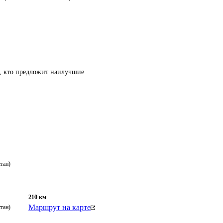
т, кто предложит наилучшие
тан)
210
км
Маршрут на карте
тан)