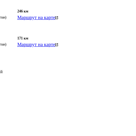
246
км
Маршрут на карте
тан)
171
км
Маршрут на карте
тан)
ий