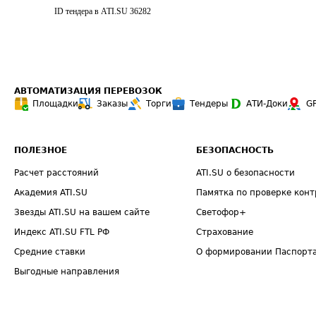
ID тендера в ATI.SU
36282
АВТОМАТИЗАЦИЯ ПЕРЕВОЗОК
Площадки
Заказы
Торги
Тендеры
АТИ-Доки
G
ПОЛЕЗНОЕ
БЕЗОПАСНОСТЬ
Расчет расстояний
ATI.SU о безопасности
Академия ATI.SU
Памятка по проверке конт
Звезды ATI.SU на вашем сайте
Светофор+
Индекс ATI.SU FTL РФ
Страхование
Средние ставки
О формировании Паспорт
Выгодные направления