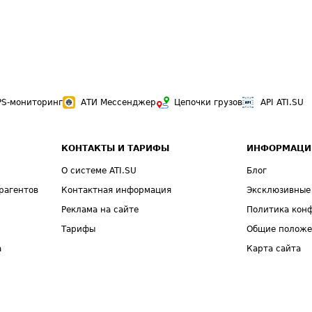
PS-мониторинг
АТИ Мессенджер
Цепочки грузов
API ATI.SU
КОНТАКТЫ И ТАРИФЫ
ИНФОРМАЦИ
О системе ATI.SU
Блог
рагентов
Контактная информация
Эксклюзивные
Реклама на сайте
Политика кон
Тарифы
Общие полож
а
Карта сайта