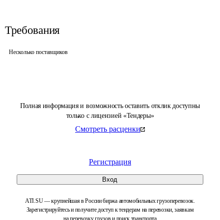
Требования
Несколько поставщиков
Полная информация и возможность оставить отклик доступны
только с лицензией «Тендеры»
Смотреть расценки
Регистрация
Вход
ATI.SU — крупнейшая в России биржа автомобильных грузоперевозок.
Зарегистрируйтесь и получите доступ к тендерам на перевозки, заявкам
на перевозку грузов и поиск транспорта