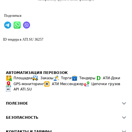
Поделиться
ID тендера в ATI.SU
36257
АВТОМАТИЗАЦИЯ ПЕРЕВОЗОК
Площадки
Заказы
Торги
Тендеры
АТИ-Доки
GPS-мониторинг
АТИ Мессенджер
Цепочки грузов
API ATI.SU
ПОЛЕЗНОЕ
Расчет расстояний
БЕЗОПАСНОСТЬ
Академия ATI.SU
ATI.SU о безопасности
Звезды ATI.SU на вашем сайте
КОНТАКТЫ И ТАРИФЫ