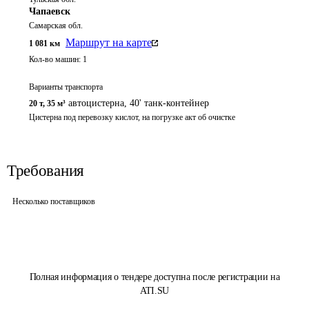
Чапаевск
Самарская обл.
Маршрут на карте
1 081
км
Кол-во машин:
1
Варианты транспорта
автоцистерна, 40' танк-контейнер
20 т
,
35 м³
Цистерна под перевозку кислот, на погрузке акт об очистке
Требования
Несколько поставщиков
Полная информация о тендере доступна после регистрации на
ATI.SU