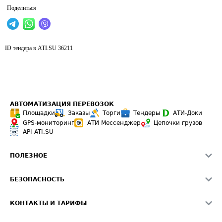
Поделиться
ID тендера в ATI.SU
36211
АВТОМАТИЗАЦИЯ ПЕРЕВОЗОК
Площадки
Заказы
Торги
Тендеры
АТИ-Доки
GPS-мониторинг
АТИ Мессенджер
Цепочки грузов
API ATI.SU
ПОЛЕЗНОЕ
Расчет расстояний
БЕЗОПАСНОСТЬ
Академия ATI.SU
ATI.SU о безопасности
Звезды ATI.SU на вашем сайте
КОНТАКТЫ И ТАРИФЫ
Памятка по проверке контрагентов
Индекс ATI.SU FTL РФ
О системе ATI.SU