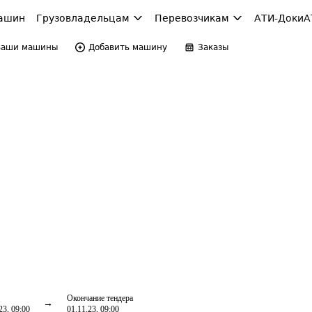
ашин
Грузовладельцам
Перевозчикам
АТИ-Доки
А
Ваши машины
Добавить машину
Заказы
Окончание тендера
23, 09:00
01.11.23, 09:00