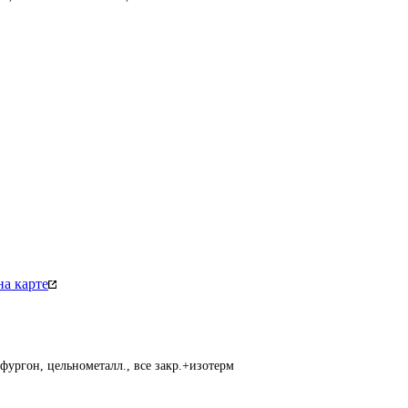
а карте
фургон, цельнометалл., все закр.+изотерм