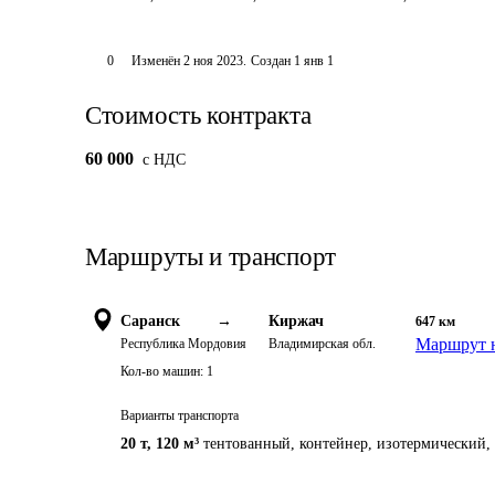
0
Изменён
2 ноя 2023
.
Создан
1 янв 1
Стоимость контракта
60 000
c НДС
Маршруты и транспорт
Саранск
→
Киржач
647
км
Маршрут н
Республика Мордовия
Владимирская обл.
Кол-во машин:
1
Варианты транспорта
20 т
,
120 м³
тентованный, контейнер, изотермический, 