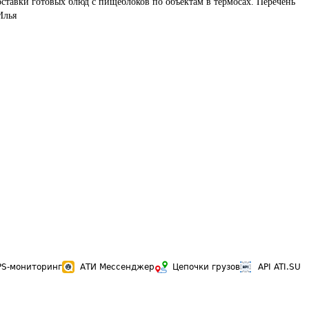
ставки готовых блюд с пищеблоков по объектам в термосах. Перечень 
Илья
PS-мониторинг
АТИ Мессенджер
Цепочки грузов
API ATI.SU