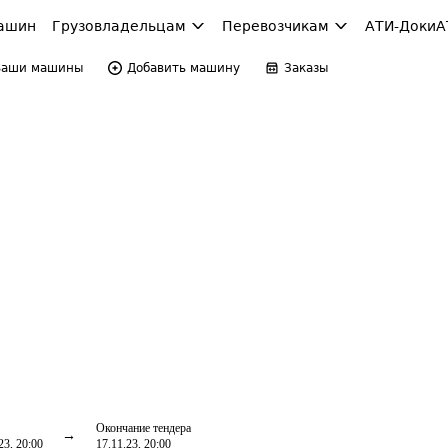
ашин
Грузовладельцам
Перевозчикам
АТИ-Доки
А
Ваши машины
Добавить машину
Заказы
Окончание тендера
23, 20:00
17.11.23, 20:00