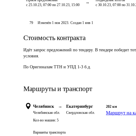
Приём предложений
Подведение итогов
с 25.10.23, 07:00 по 27.10.23, 15:00
с 30.10.23, 07:00 по 31.10.
79
Изменён
1 ноя 2023
.
Создан
1 янв 1
Стоимость контракта
Идёт запрос предложений по тендеру. В тендере победит то
условия.
По Оригиналам ТТН и УПД 1-3 б.д.
Маршруты и транспорт
Челябинск
→
Екатеринбург
202
км
Маршрут на к
Челябинская обл.
Свердловская обл.
Кол-во машин:
5
Варианты транспорта