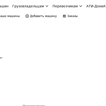
ашин
Грузовладельцам
Перевозчикам
АТИ-Доки
А
Ваши машины
Добавить машину
Заказы
рт