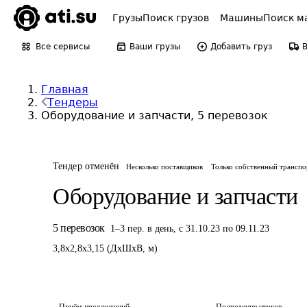
Грузы
Поиск грузов
Машины
Поиск м
Все сервисы
Ваши грузы
Добавить груз
Главная
Тендеры
Оборудование и запчасти, 5 перевозок
Тендер отменён
Несколько поставщиков
Только собственный транспо
Оборудование и запчасти
5
перевозок
1
–
3
пер.
в день
,
с 31.10.23 по 09.11.23
3,8
x
2,8
x
3,15
(
ДxШxВ
,
м
)