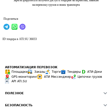
Зарегистрируйтесь и получите доступ к тендерам на перевозки, заявкам
на перевозку грузов и поиск транспорта
Поделиться
ID тендера в ATI.SU
36033
АВТОМАТИЗАЦИЯ ПЕРЕВОЗОК
Площадки
Заказы
Торги
Тендеры
АТИ-Доки
GPS-мониторинг
АТИ Мессенджер
Цепочки грузов
API ATI.SU
ПОЛЕЗНОЕ
Расчет расстояний
БЕЗОПАСНОСТЬ
Академия ATI.SU