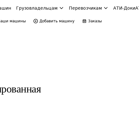
ашин
Грузовладельцам
Перевозчикам
АТИ-Доки
А
Ваши машины
Добавить машину
Заказы
ированная