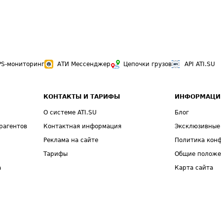
PS-мониторинг
АТИ Мессенджер
Цепочки грузов
API ATI.SU
КОНТАКТЫ И ТАРИФЫ
ИНФОРМАЦИ
О системе ATI.SU
Блог
рагентов
Контактная информация
Эксклюзивные
Реклама на сайте
Политика кон
Тарифы
Общие полож
а
Карта сайта