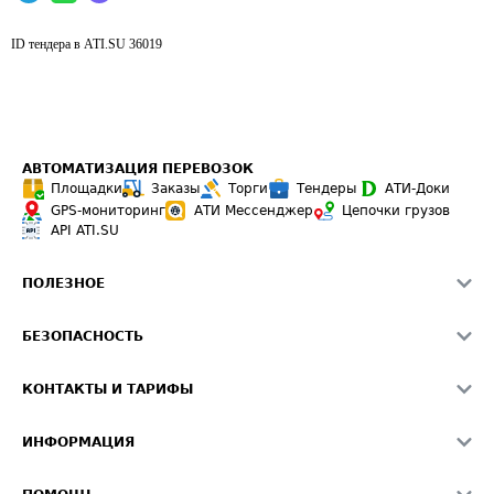
ID тендера в ATI.SU
36019
АВТОМАТИЗАЦИЯ ПЕРЕВОЗОК
Площадки
Заказы
Торги
Тендеры
АТИ-Доки
GPS-мониторинг
АТИ Мессенджер
Цепочки грузов
API ATI.SU
ПОЛЕЗНОЕ
Расчет расстояний
БЕЗОПАСНОСТЬ
Академия ATI.SU
ATI.SU о безопасности
Звезды ATI.SU на вашем сайте
КОНТАКТЫ И ТАРИФЫ
Памятка по проверке контрагентов
Индекс ATI.SU FTL РФ
О системе ATI.SU
Светофор+
Средние ставки
ИНФОРМАЦИЯ
Контактная информация
Страхование
Выгодные направления
Блог
Реклама на сайте