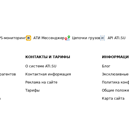
PS-мониторинг
АТИ Мессенджер
Цепочки грузов
API ATI.SU
КОНТАКТЫ И ТАРИФЫ
ИНФОРМАЦИ
О системе ATI.SU
Блог
рагентов
Контактная информация
Эксклюзивные
Реклама на сайте
Политика кон
Тарифы
Общие полож
а
Карта сайта