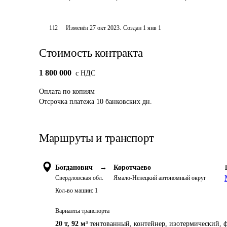
112
Изменён
27 окт 2023
.
Создан
1 янв 1
Стоимость контракта
1 800 000
c НДС
Оплата
по копиям
Отсрочка платежа
10
банковских дн.
Маршруты и транспорт
Богданович
→
Коротчаево
Свердловская обл.
Ямало-Ненецкий автономный округ
Кол-во машин:
1
Варианты транспорта
20 т
,
92 м³
тентованный, контейнер, изотермический, ф