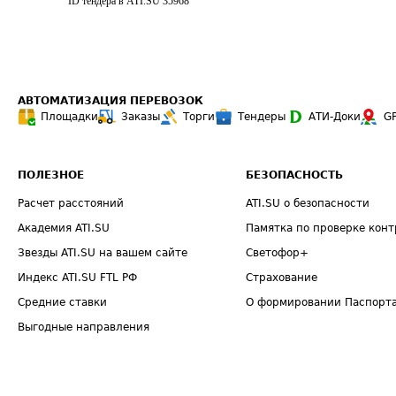
ID тендера в ATI.SU
35968
АВТОМАТИЗАЦИЯ ПЕРЕВОЗОК
Площадки
Заказы
Торги
Тендеры
АТИ-Доки
G
ПОЛЕЗНОЕ
БЕЗОПАСНОСТЬ
Расчет расстояний
ATI.SU о безопасности
Академия ATI.SU
Памятка по проверке конт
Звезды ATI.SU на вашем сайте
Светофор+
Индекс ATI.SU FTL РФ
Страхование
Средние ставки
О формировании Паспорт
Выгодные направления