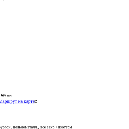
1 697
км
Маршрут на карте
ургон, цельнометалл., все закр.+изотерм