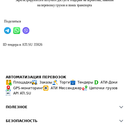
Зарегистрируйтесь и получите доступ к тендерам на перевозки, заявкам
на перевозку грузов и поиск транспорта
Поделиться
ID тендера в ATI.SU
35926
АВТОМАТИЗАЦИЯ ПЕРЕВОЗОК
Площадки
Заказы
Торги
Тендеры
АТИ-Доки
GPS-мониторинг
АТИ Мессенджер
Цепочки грузов
API ATI.SU
ПОЛЕЗНОЕ
Расчет расстояний
БЕЗОПАСНОСТЬ
Академия ATI.SU