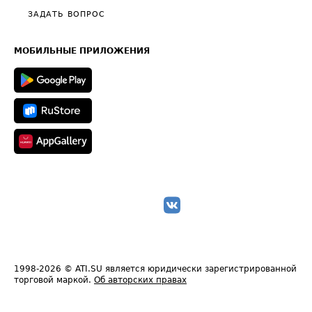
Полезное по перевозкам
Общие положения
ЗАДАТЬ ВОПРОС
Часто задаваемые вопросы (FAQ)
Карта сайта
Техническая информация
МОБИЛЬНЫЕ ПРИЛОЖЕНИЯ
1998-2026
© ATI.SU является юридически зарегистрированной
торговой маркой.
Об авторских правах