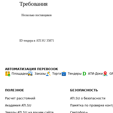
Требования
Несколько поставщиков
ID тендера в ATI.SU
35871
АВТОМАТИЗАЦИЯ ПЕРЕВОЗОК
Площадки
Заказы
Торги
Тендеры
АТИ-Доки
G
ПОЛЕЗНОЕ
БЕЗОПАСНОСТЬ
Расчет расстояний
ATI.SU о безопасности
Академия ATI.SU
Памятка по проверке конт
Звезды ATI.SU на вашем сайте
Светофор+