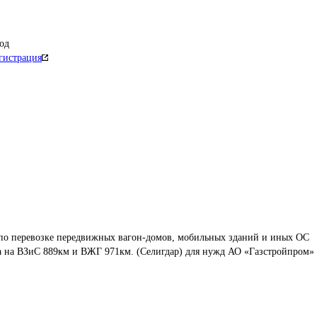
од
гистрация
 по перевозке передвижных вагон-домов, мобильных зданий и иных ОС 
та на ВЗиС 889км и ВЖГ 971км. (Селигдар) для нужд АО «Газстройпром»