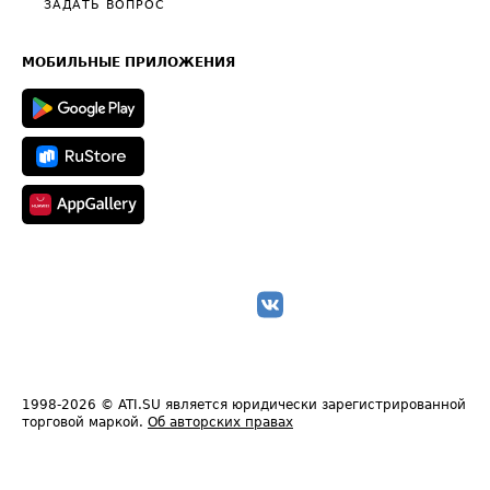
Общие положения
ЗАДАТЬ ВОПРОС
Часто задаваемые вопросы (FAQ)
Карта сайта
Техническая информация
МОБИЛЬНЫЕ ПРИЛОЖЕНИЯ
1998-2026
© ATI.SU является юридически зарегистрированной
торговой маркой.
Об авторских правах