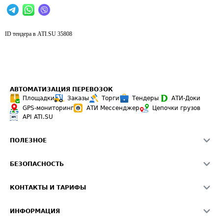
ID тендера в ATI.SU
35808
АВТОМАТИЗАЦИЯ ПЕРЕВОЗОК
Площадки
Заказы
Торги
Тендеры
АТИ-Доки
GPS-мониторинг
АТИ Мессенджер
Цепочки грузов
API ATI.SU
ПОЛЕЗНОЕ
Расчет расстояний
БЕЗОПАСНОСТЬ
Академия ATI.SU
ATI.SU о безопасности
Звезды ATI.SU на вашем сайте
КОНТАКТЫ И ТАРИФЫ
Памятка по проверке контрагентов
Индекс ATI.SU FTL РФ
О системе ATI.SU
Светофор+
Средние ставки
ИНФОРМАЦИЯ
Контактная информация