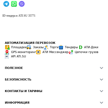
ID тендера в ATI.SU
35771
АВТОМАТИЗАЦИЯ ПЕРЕВОЗОК
Площадки
Заказы
Торги
Тендеры
АТИ-Доки
GPS-мониторинг
АТИ Мессенджер
Цепочки грузов
API ATI.SU
ПОЛЕЗНОЕ
Расчет расстояний
БЕЗОПАСНОСТЬ
Академия ATI.SU
ATI.SU о безопасности
Звезды ATI.SU на вашем сайте
КОНТАКТЫ И ТАРИФЫ
Памятка по проверке контрагентов
Индекс ATI.SU FTL РФ
О системе ATI.SU
Светофор+
Средние ставки
ИНФОРМАЦИЯ
Контактная информация
Страхование