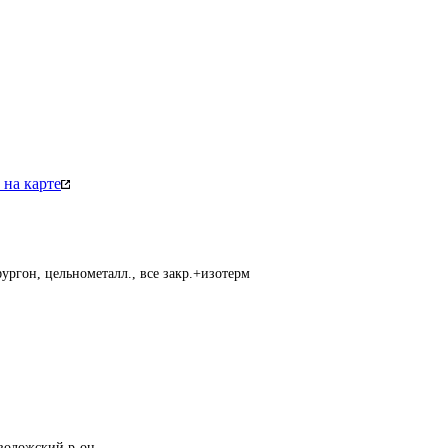
на карте
ургон, цельнометалл., все закр.+изотерм
еволожский р-он