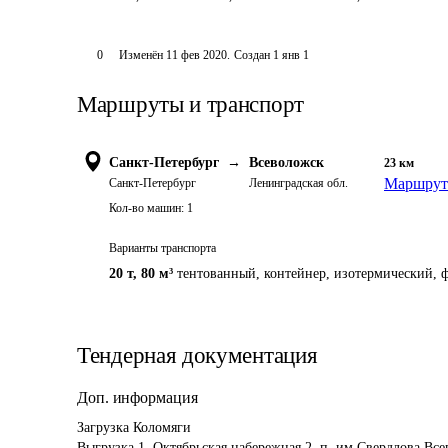
0
Изменён
11 фев 2020
.
Создан
1 янв 1
Маршруты и транспорт
Санкт-Петербург
→
Всеволожск
23
км
Маршрут 
Санкт-Петербург
Ленинградская обл.
Кол-во машин:
1
Варианты транспорта
20 т
,
80 м³
тентованный, контейнер, изотермический, ф
Тендерная документация
Доп. информация
Загрузка Коломяги

Выгрузка 1. Октябрьская набережная 2. п. им Свердлова Вс