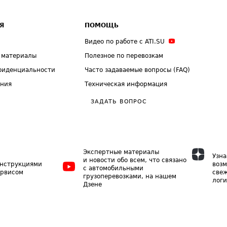
Я
ПОМОЩЬ
Видео по работе с ATI.SU
 материалы
Полезное по перевозкам
фиденциальности
Часто задаваемые вопросы (FAQ)
ения
Техническая информация
ЗАДАТЬ ВОПРОС
Экспертные материалы
Узна
и новости обо всем, что связано
инструкциями
возм
с автомобильными
ервисом
свеж
грузоперевозками, на нашем
логи
Дзене