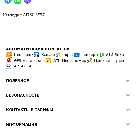
ID тендера в ATI.SU
35757
АВТОМАТИЗАЦИЯ ПЕРЕВОЗОК
Площадки
Заказы
Торги
Тендеры
АТИ-Доки
GPS-мониторинг
АТИ Мессенджер
Цепочки грузов
API ATI.SU
ПОЛЕЗНОЕ
Расчет расстояний
БЕЗОПАСНОСТЬ
Академия ATI.SU
ATI.SU о безопасности
Звезды ATI.SU на вашем сайте
КОНТАКТЫ И ТАРИФЫ
Памятка по проверке контрагентов
Индекс ATI.SU FTL РФ
О системе ATI.SU
Светофор+
Средние ставки
ИНФОРМАЦИЯ
Контактная информация
Страхование
Выгодные направления
Блог