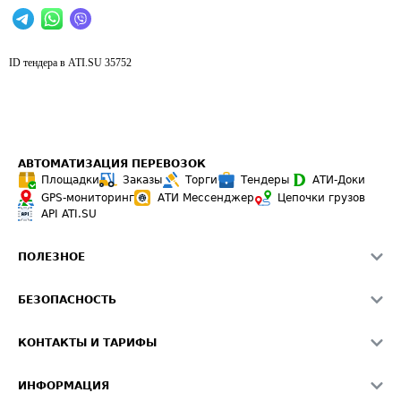
ID тендера в ATI.SU
35752
АВТОМАТИЗАЦИЯ ПЕРЕВОЗОК
Площадки
Заказы
Торги
Тендеры
АТИ-Доки
GPS-мониторинг
АТИ Мессенджер
Цепочки грузов
API ATI.SU
ПОЛЕЗНОЕ
Расчет расстояний
БЕЗОПАСНОСТЬ
Академия ATI.SU
ATI.SU о безопасности
Звезды ATI.SU на вашем сайте
КОНТАКТЫ И ТАРИФЫ
Памятка по проверке контрагентов
Индекс ATI.SU FTL РФ
О системе ATI.SU
Светофор+
Средние ставки
ИНФОРМАЦИЯ
Контактная информация