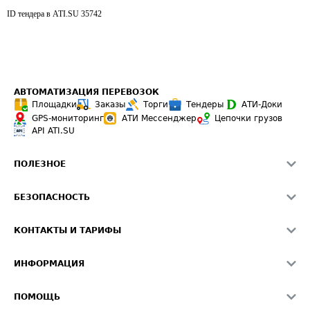
ID тендера в ATI.SU
35742
АВТОМАТИЗАЦИЯ ПЕРЕВОЗОК
Площадки
Заказы
Торги
Тендеры
АТИ-Доки
GPS-мониторинг
АТИ Мессенджер
Цепочки грузов
API ATI.SU
ПОЛЕЗНОЕ
Расчет расстояний
БЕЗОПАСНОСТЬ
Академия ATI.SU
ATI.SU о безопасности
Звезды ATI.SU на вашем сайте
КОНТАКТЫ И ТАРИФЫ
Памятка по проверке контрагентов
Индекс ATI.SU FTL РФ
О системе ATI.SU
Светофор+
Средние ставки
ИНФОРМАЦИЯ
Контактная информация
Страхование
Выгодные направления
Блог
Реклама на сайте
О формировании Паспорта
ПОМОЩЬ
Эксклюзивные материалы