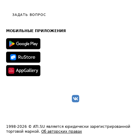
Тарифы
Видео по работе с ATI.SU
Политика конфиденциальности
Полезное по перевозкам
Общие положения
ЗАДАТЬ ВОПРОС
Часто задаваемые вопросы (FAQ)
Карта сайта
Техническая информация
МОБИЛЬНЫЕ ПРИЛОЖЕНИЯ
1998-2026
© ATI.SU является юридически зарегистрированной
торговой маркой.
Об авторских правах