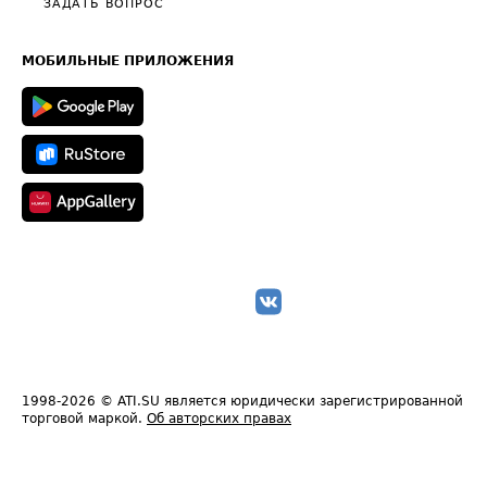
Общие положения
ЗАДАТЬ ВОПРОС
Часто задаваемые вопросы (FAQ)
Карта сайта
Техническая информация
МОБИЛЬНЫЕ ПРИЛОЖЕНИЯ
1998-2026
© ATI.SU является юридически зарегистрированной
торговой маркой.
Об авторских правах