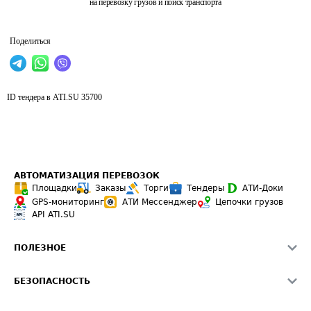
на перевозку грузов и поиск транспорта
Поделиться
ID тендера в ATI.SU
35700
АВТОМАТИЗАЦИЯ ПЕРЕВОЗОК
Площадки
Заказы
Торги
Тендеры
АТИ-Доки
GPS-мониторинг
АТИ Мессенджер
Цепочки грузов
API ATI.SU
ПОЛЕЗНОЕ
Расчет расстояний
БЕЗОПАСНОСТЬ
Академия ATI.SU
ATI.SU о безопасности
Звезды ATI.SU на вашем сайте