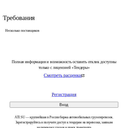
Требования
Несколько поставщиков
Полная информация и возможность оставить отклик доступны
только с лицензией «Тендеры»
Смотреть расценки
Регистрация
Вход
ATI.SU — крупнейшая в России биржа автомобильных грузоперевозок.
Зарегистрируйтесь и получите доступ к тендерам на перевозки, заявкам
на перевозку грузов и поиск транспорта