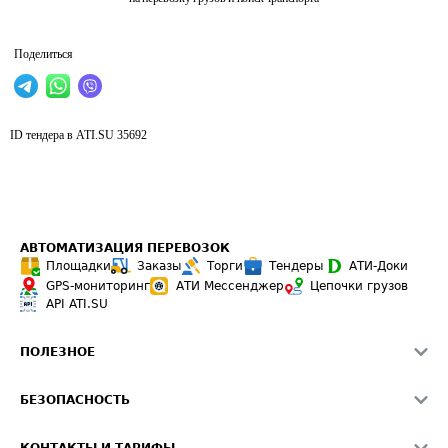
Поделиться
ID тендера в ATI.SU
35692
АВТОМАТИЗАЦИЯ ПЕРЕВОЗОК
Площадки
Заказы
Торги
Тендеры
АТИ-Доки
GPS-мониторинг
АТИ Мессенджер
Цепочки грузов
API ATI.SU
ПОЛЕЗНОЕ
Расчет расстояний
БЕЗОПАСНОСТЬ
Академия ATI.SU
ATI.SU о безопасности
Звезды ATI.SU на вашем сайте