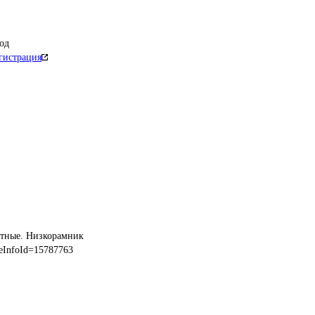
од
гистрация
ртные. Низкорамник
eInfoId=15787763