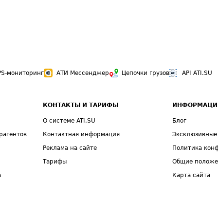
PS-мониторинг
АТИ Мессенджер
Цепочки грузов
API ATI.SU
КОНТАКТЫ И ТАРИФЫ
ИНФОРМАЦИ
О системе ATI.SU
Блог
рагентов
Контактная информация
Эксклюзивные
Реклама на сайте
Политика кон
Тарифы
Общие полож
а
Карта сайта