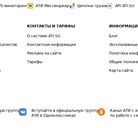
PS-мониторинг
АТИ Мессенджер
Цепочки грузов
API ATI.SU
КОНТАКТЫ И ТАРИФЫ
ИНФОРМАЦИ
О системе ATI.SU
Блог
рагентов
Контактная информация
Эксклюзивные
Реклама на сайте
Политика кон
Тарифы
Общие полож
а
Карта сайта
ую группу
Вступайте в официальную группу
Канал АТИ с 
АТИ в Одноклассниках
по работе с с