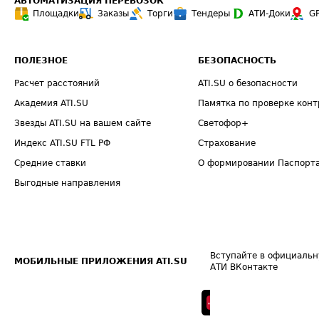
АВТОМАТИЗАЦИЯ ПЕРЕВОЗОК
Площадки
Заказы
Торги
Тендеры
АТИ-Доки
G
ПОЛЕЗНОЕ
БЕЗОПАСНОСТЬ
Расчет расстояний
ATI.SU о безопасности
Академия ATI.SU
Памятка по проверке конт
Звезды ATI.SU на вашем сайте
Светофор+
Индекс ATI.SU FTL РФ
Страхование
Средние ставки
О формировании Паспорт
Выгодные направления
Вступайте в официальн
МОБИЛЬНЫЕ ПРИЛОЖЕНИЯ ATI.SU
АТИ ВКонтакте