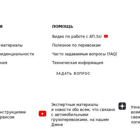
Я
ПОМОЩЬ
Видео по работе с ATI.SU
 материалы
Полезное по перевозкам
фиденциальности
Часто задаваемые вопросы (FAQ)
ения
Техническая информация
ЗАДАТЬ ВОПРОС
Экспертные материалы
Узна
и новости обо всем, что связано
инструкциями
возм
с автомобильными
ервисом
свеж
грузоперевозками, на нашем
логи
Дзене