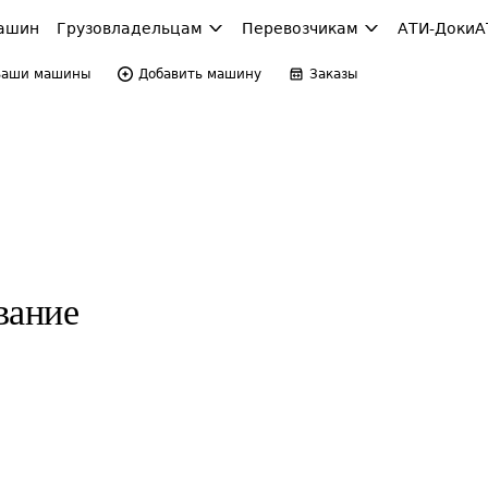
ашин
Грузовладельцам
Перевозчикам
АТИ-Доки
А
Ваши машины
Добавить машину
Заказы
вание