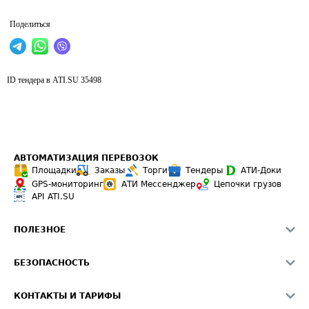
Поделиться
ID тендера в ATI.SU
35498
АВТОМАТИЗАЦИЯ ПЕРЕВОЗОК
Площадки
Заказы
Торги
Тендеры
АТИ-Доки
GPS-мониторинг
АТИ Мессенджер
Цепочки грузов
API ATI.SU
ПОЛЕЗНОЕ
Расчет расстояний
БЕЗОПАСНОСТЬ
Академия ATI.SU
ATI.SU о безопасности
Звезды ATI.SU на вашем сайте
КОНТАКТЫ И ТАРИФЫ
Памятка по проверке контрагентов