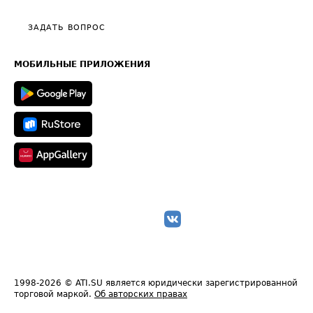
Видео по работе с ATI.SU
Политика конфиденциальности
Полезное по перевозкам
Общие положения
ЗАДАТЬ ВОПРОС
Часто задаваемые вопросы (FAQ)
Карта сайта
Техническая информация
МОБИЛЬНЫЕ ПРИЛОЖЕНИЯ
1998-2026
© ATI.SU является юридически зарегистрированной
торговой маркой.
Об авторских правах