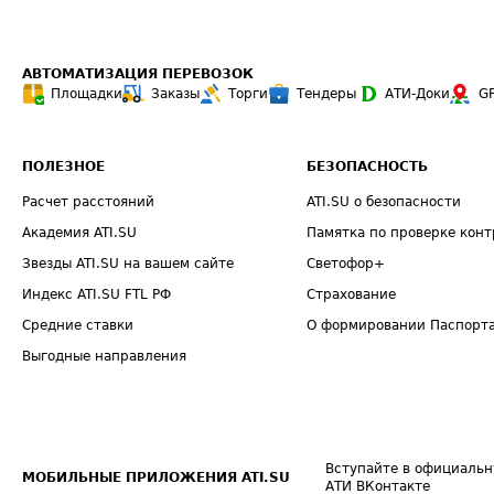
АВТОМАТИЗАЦИЯ ПЕРЕВОЗОК
Площадки
Заказы
Торги
Тендеры
АТИ-Доки
G
ПОЛЕЗНОЕ
БЕЗОПАСНОСТЬ
Расчет расстояний
ATI.SU о безопасности
Академия ATI.SU
Памятка по проверке конт
Звезды ATI.SU на вашем сайте
Светофор+
Индекс ATI.SU FTL РФ
Страхование
Средние ставки
О формировании Паспорт
Выгодные направления
Вступайте в официальн
МОБИЛЬНЫЕ ПРИЛОЖЕНИЯ ATI.SU
АТИ ВКонтакте