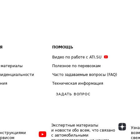
Я
ПОМОЩЬ
Видео по работе с ATI.SU
 материалы
Полезное по перевозкам
фиденциальности
Часто задаваемые вопросы (FAQ)
ения
Техническая информация
ЗАДАТЬ ВОПРОС
Экспертные материалы
Узна
и новости обо всем, что связано
инструкциями
возм
с автомобильными
ервисом
свеж