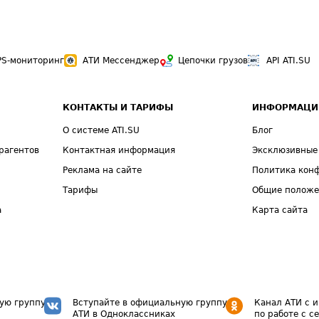
PS-мониторинг
АТИ Мессенджер
Цепочки грузов
API ATI.SU
КОНТАКТЫ И ТАРИФЫ
ИНФОРМАЦИ
О системе ATI.SU
Блог
рагентов
Контактная информация
Эксклюзивные
Реклама на сайте
Политика кон
Тарифы
Общие полож
а
Карта сайта
ую группу
Вступайте в официальную группу
Канал АТИ с 
АТИ в Одноклассниках
по работе с с