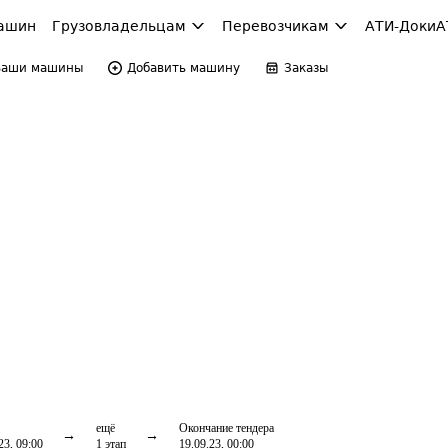
ашин
Грузовладельцам
Перевозчикам
АТИ-Доки
А
Ваши машины
Добавить машину
Заказы
ещё
Окончание тендера
23, 09:00
1
этап
19.09.23, 00:00