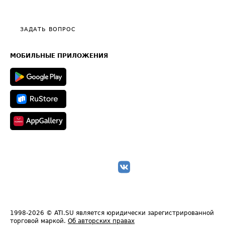
Эксклюзивные материалы
Тарифы
Видео по работе с ATI.SU
Политика конфиденциальности
Полезное по перевозкам
Общие положения
ЗАДАТЬ ВОПРОС
Часто задаваемые вопросы (FAQ)
Карта сайта
Техническая информация
МОБИЛЬНЫЕ ПРИЛОЖЕНИЯ
1998-2026
© ATI.SU является юридически зарегистрированной
торговой маркой.
Об авторских правах