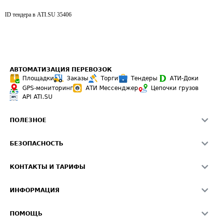
ID тендера в ATI.SU
35406
АВТОМАТИЗАЦИЯ ПЕРЕВОЗОК
Площадки
Заказы
Торги
Тендеры
АТИ-Доки
GPS-мониторинг
АТИ Мессенджер
Цепочки грузов
API ATI.SU
ПОЛЕЗНОЕ
Расчет расстояний
БЕЗОПАСНОСТЬ
Академия ATI.SU
ATI.SU о безопасности
Звезды ATI.SU на вашем сайте
КОНТАКТЫ И ТАРИФЫ
Памятка по проверке контрагентов
Индекс ATI.SU FTL РФ
О системе ATI.SU
Светофор+
Средние ставки
ИНФОРМАЦИЯ
Контактная информация
Страхование
Выгодные направления
Блог
Реклама на сайте
О формировании Паспорта
ПОМОЩЬ