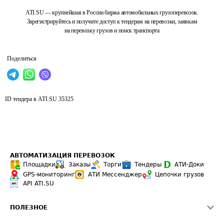
ATI.SU — крупнейшая в России биржа автомобильных грузоперевозок.
Зарегистрируйтесь и получите доступ к тендерам на перевозки, заявкам
на перевозку грузов и поиск транспорта
Поделиться
ID тендера в ATI.SU
35325
АВТОМАТИЗАЦИЯ ПЕРЕВОЗОК
Площадки
Заказы
Торги
Тендеры
АТИ-Доки
GPS-мониторинг
АТИ Мессенджер
Цепочки грузов
API ATI.SU
ПОЛЕЗНОЕ
Расчет расстояний