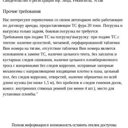
Свидетельство о регистрации юр. лица, Реквизиты, Устав
Прочие требования
Нас интересуют перевозчики со своим автопарком либо работающие 
по договору аренды, предоставляющие ТС фура 20 тонн. Погрузка и 
выгрузка только задняя, боковая погрузка не требуется.

Требования при подаче ТС на погрузку\выгрузку: при подаче ТС с 
тентом: наличие целостной, читаемой, перфарированной таблички 
Вин номера на тягаче, отсутствие таблички Вин номера является 
основанием к замене ТС, наличие цельного тента, без заплаток и 
кустарных следов сшивания, наличие цельного пломбировочного 
троса с концевиками без следов коррозии, исправные запорные 
механизмы с направляющими входящими плотно в пазы, цельный 
пол, без следов коррозии, отверстий, наличие обрешетки по всей 
длине кузова (не ниже 1,5 м), без пробелов и следов гниения досок, 
компл. внутренних стяжных ремней (не менее 4 шт.), место для 
Полная информация и возможность оставить отклик доступны