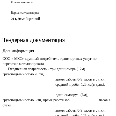
Кол-во машин:
4
Варианты транспорта
бортовой
20 т
,
80 м³
Тендерная документация
Доп. информация
ООО « МКС» крупный потребитель транспортных услуг по 
перевозке металлопроката .

     Ежедневная потребность - три длинномера (12м) 
грузоподъёмностью 20 тн,

                                                   время работы 8-9 часов в сутки,

                                                   средний пробег 125 км(в день).

                                                 - один самогруз  (6м), 
грузоподъёмностью 5 тн, время работы 8-9                            часов в 
сутки.

                                                   время работы 8-9 часов в сутки,

                                                   средний пробег 125 км(в день).
