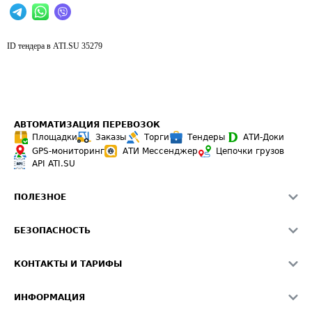
ID тендера в ATI.SU
35279
АВТОМАТИЗАЦИЯ ПЕРЕВОЗОК
Площадки
Заказы
Торги
Тендеры
АТИ-Доки
GPS-мониторинг
АТИ Мессенджер
Цепочки грузов
API ATI.SU
ПОЛЕЗНОЕ
Расчет расстояний
БЕЗОПАСНОСТЬ
Академия ATI.SU
ATI.SU о безопасности
Звезды ATI.SU на вашем сайте
КОНТАКТЫ И ТАРИФЫ
Памятка по проверке контрагентов
Индекс ATI.SU FTL РФ
О системе ATI.SU
Светофор+
Средние ставки
ИНФОРМАЦИЯ
Контактная информация
Страхование