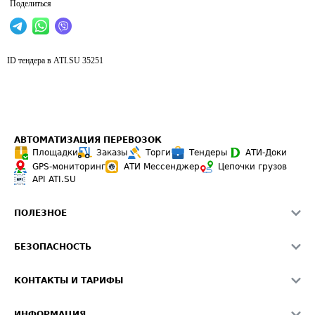
Поделиться
ID тендера в ATI.SU
35251
АВТОМАТИЗАЦИЯ ПЕРЕВОЗОК
Площадки
Заказы
Торги
Тендеры
АТИ-Доки
GPS-мониторинг
АТИ Мессенджер
Цепочки грузов
API ATI.SU
ПОЛЕЗНОЕ
Расчет расстояний
БЕЗОПАСНОСТЬ
Академия ATI.SU
ATI.SU о безопасности
Звезды ATI.SU на вашем сайте
КОНТАКТЫ И ТАРИФЫ
Памятка по проверке контрагентов
Индекс ATI.SU FTL РФ
О системе ATI.SU
Светофор+
Средние ставки
ИНФОРМАЦИЯ