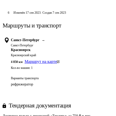
6
Изменён
17 сен 2023
.
Создан
7 сен 2023
Маршруты и транспорт
Санкт-Петербург
→
Санкт-Петербург
Красноярск
Красноярский край
Маршрут на карте
4 850
км
Кол-во машин:
1
Варианты транспорта
рефрижератор
Тендерная документация
Доступно только с лицензией «Тендеры» за 750 ₽ в мес