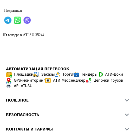
Поделиться
ID тендера в ATI.SU
35244
АВТОМАТИЗАЦИЯ ПЕРЕВОЗОК
Площадки
Заказы
Торги
Тендеры
АТИ-Доки
GPS-мониторинг
АТИ Мессенджер
Цепочки грузов
API ATI.SU
ПОЛЕЗНОЕ
Расчет расстояний
БЕЗОПАСНОСТЬ
Академия ATI.SU
ATI.SU о безопасности
Звезды ATI.SU на вашем сайте
КОНТАКТЫ И ТАРИФЫ
Памятка по проверке контрагентов