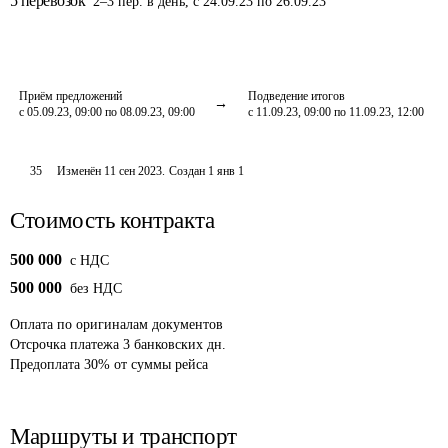
5
перевозок
2
–
3
пер.
в день
,
с 24.09.23 по 26.09.23
Приём предложений
Подведение итогов
с 05.09.23, 09:00 по 08.09.23, 09:00
с 11.09.23, 09:00 по 11.09.23, 12:00
35
Изменён
11 сен 2023
.
Создан
1 янв 1
Стоимость контракта
500 000
c НДС
500 000
без НДС
Оплата
по оригиналам документов
Отсрочка платежа
3
банковских дн.
Предоплата
30
%
от суммы рейса
Маршруты и транспорт