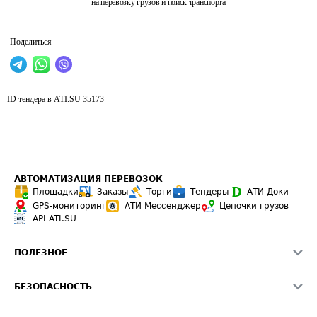
на перевозку грузов и поиск транспорта
Поделиться
ID тендера в ATI.SU
35173
АВТОМАТИЗАЦИЯ ПЕРЕВОЗОК
Площадки
Заказы
Торги
Тендеры
АТИ-Доки
GPS-мониторинг
АТИ Мессенджер
Цепочки грузов
API ATI.SU
ПОЛЕЗНОЕ
Расчет расстояний
БЕЗОПАСНОСТЬ
Академия ATI.SU
ATI.SU о безопасности
Звезды ATI.SU на вашем сайте