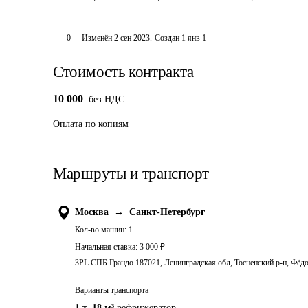
0
Изменён
2 сен 2023
.
Создан
1 янв 1
Стоимость контракта
10 000
без НДС
Оплата
по копиям
Маршруты и транспорт
Москва
→
Санкт-Петербург
Кол-во машин:
1
Начальная ставка:
3 000
₽
3PL СПБ Грандо 187021, Ленинградская обл, Тосненский р-н, Фёдо
Варианты транспорта
1 т
,
18 м³
рефрижератор