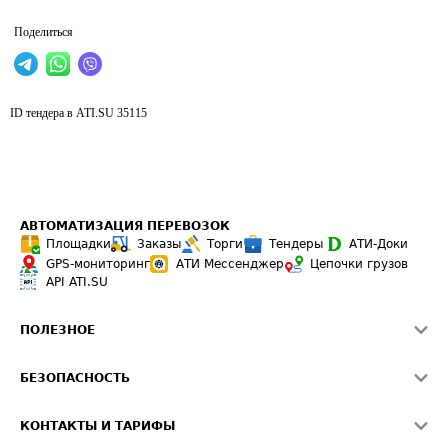
Поделиться
ID тендера в ATI.SU
35115
АВТОМАТИЗАЦИЯ ПЕРЕВОЗОК
Площадки
Заказы
Торги
Тендеры
АТИ-Доки
GPS-мониторинг
АТИ Мессенджер
Цепочки грузов
API ATI.SU
ПОЛЕЗНОЕ
Расчет расстояний
БЕЗОПАСНОСТЬ
Академия ATI.SU
ATI.SU о безопасности
Звезды ATI.SU на вашем сайте
КОНТАКТЫ И ТАРИФЫ
Памятка по проверке контрагентов
Индекс ATI.SU FTL РФ