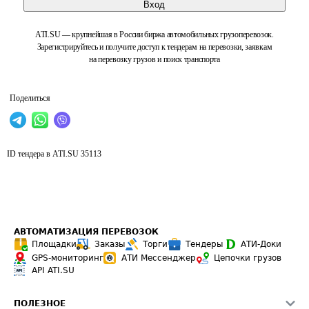
Вход
ATI.SU — крупнейшая в России биржа автомобильных грузоперевозок.
Зарегистрируйтесь и получите доступ к тендерам на перевозки, заявкам
на перевозку грузов и поиск транспорта
Поделиться
ID тендера в ATI.SU
35113
АВТОМАТИЗАЦИЯ ПЕРЕВОЗОК
Площадки
Заказы
Торги
Тендеры
АТИ-Доки
GPS-мониторинг
АТИ Мессенджер
Цепочки грузов
API ATI.SU
ПОЛЕЗНОЕ