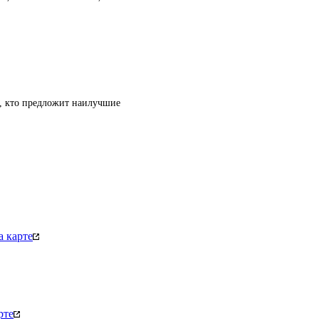
т, кто предложит наилучшие
 карте
рте