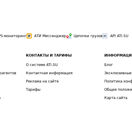
PS-мониторинг
АТИ Мессенджер
Цепочки грузов
API ATI.SU
КОНТАКТЫ И ТАРИФЫ
ИНФОРМАЦИ
О системе ATI.SU
Блог
рагентов
Контактная информация
Эксклюзивные
Реклама на сайте
Политика кон
Тарифы
Общие полож
а
Карта сайта