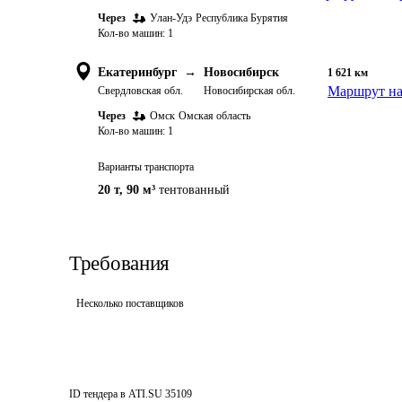
Через
Улан-Удэ
Республика Бурятия
Кол-во машин:
1
Екатеринбург
→
Новосибирск
1 621
км
Маршрут на
Свердловская обл.
Новосибирская обл.
Через
Омск
Омская область
Кол-во машин:
1
Варианты транспорта
20 т
,
90 м³
тентованный
Требования
Несколько поставщиков
ID тендера в ATI.SU
35109