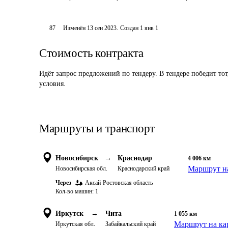
87
Изменён
13 сен 2023
.
Создан
1 янв 1
Стоимость контракта
Идёт запрос предложений по тендеру. В тендере победит то
условия.
Маршруты и транспорт
Новосибирск
→
Краснодар
4 006
км
Маршрут на
Новосибирская обл.
Краснодарский край
Через
Аксай
Ростовская область
Кол-во машин:
1
Иркутск
→
Чита
1 055
км
Маршрут на ка
Иркутская обл.
Забайкальский край