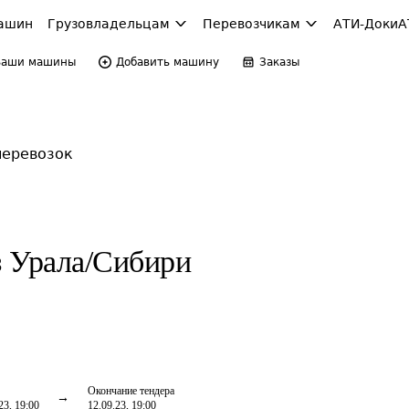
ашин
Грузовладельцам
Перевозчикам
АТИ-Доки
А
Ваши машины
Добавить машину
Заказы
перевозок
з Урала/Сибири
Окончание тендера
23, 19:00
12.09.23, 19:00