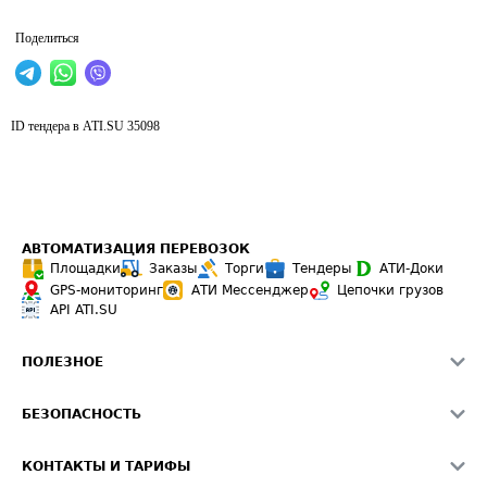
Поделиться
ID тендера в ATI.SU
35098
АВТОМАТИЗАЦИЯ ПЕРЕВОЗОК
Площадки
Заказы
Торги
Тендеры
АТИ-Доки
GPS-мониторинг
АТИ Мессенджер
Цепочки грузов
API ATI.SU
ПОЛЕЗНОЕ
Расчет расстояний
БЕЗОПАСНОСТЬ
Академия ATI.SU
ATI.SU о безопасности
Звезды ATI.SU на вашем сайте
КОНТАКТЫ И ТАРИФЫ
Памятка по проверке контрагентов