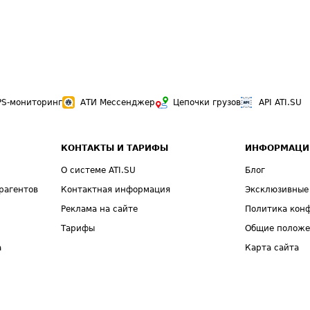
PS-мониторинг
АТИ Мессенджер
Цепочки грузов
API ATI.SU
КОНТАКТЫ И ТАРИФЫ
ИНФОРМАЦИ
О системе ATI.SU
Блог
рагентов
Контактная информация
Эксклюзивные
Реклама на сайте
Политика кон
Тарифы
Общие полож
а
Карта сайта