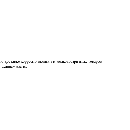
по доставке корреспонденции и мелкогабаритных товаров
62-d80ec9aee9e7