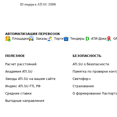
ID тендера в ATI.SU
35096
АВТОМАТИЗАЦИЯ ПЕРЕВОЗОК
Площадки
Заказы
Торги
Тендеры
АТИ-Доки
G
ПОЛЕЗНОЕ
БЕЗОПАСНОСТЬ
Расчет расстояний
ATI.SU о безопасности
Академия ATI.SU
Памятка по проверке конт
Звезды ATI.SU на вашем сайте
Светофор+
Индекс ATI.SU FTL РФ
Страхование
Средние ставки
О формировании Паспорт
Выгодные направления